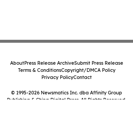
About
Press Release Archive
Submit Press Release
Terms & Conditions
Copyright/DMCA Policy
Privacy Policy
Contact
© 1995-2026 Newsmatics Inc. dba Affinity Group
Publishing & China Digital Press. All Rights Reserved.
Cookie Settings / Your Privacy Choices